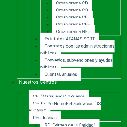
Organigrama CD
Organigrama CO
Organigrama CEI
Organigrama CEE
Organigrama NEU
Estatutos AFANAS SCRT
Contratos con las administraciones
públicas
Convenios, subvenciones y ayudas
públicas
Cuentas anuales
Nuestros Centros
CEI “Magallanes” 0-3 años
Centro de NeuroRehabilitación ‘JS
ELCANO’
Residencias
RDI “Virgen de la Caridad”