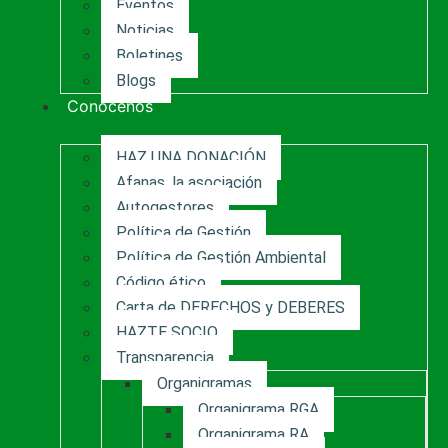
Eventos
Noticias
Boletines
Blogs
Conócenos
HAZ UNA DONACIÓN
Afanas, la asociación
Autogestores
Política de Gestión
Política de Gestión Ambiental
Código ético
Carta de DERECHOS y DEBERES
HAZTE SOCIO
Transparencia
Organigramas
Organigrama RGA
Organigrama RA