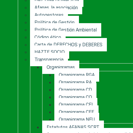
HAZ UNA DONACIÓN
Afanas, la asociación
Autogestores
Política de Gestión
Política de Gestión Ambiental
Código ético
Carta de DERECHOS y DEBERES
HAZTE SOCIO
Transparencia
Organigramas
Organigrama RGA
Organigrama RA
Organigrama CD
Organigrama CO
Organigrama CEI
Organigrama CEE
Organigrama NEU
Estatutos AFANAS SCRT