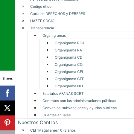
Código ético
Carta de DERECHOS y DEBERES
HAZTE SOCIO
Transparencia
Organigramas
Organigrama RGA
Organigrama RA
Organigrama CD
Organigrama CO
Organigrama CEI
Shares
Organigrama CEE
Organigrama NEU
Estatutos AFANAS SCRT
Contratos con las administraciones públicas
Convenios, subvenciones y ayudas públicas
Cuentas anuales
Nuestros Centros
CEI “Magallanes” 0-3 años