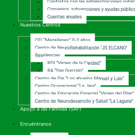
Contratos con las administraciones públi
Convenios, subvenciones y ayudas públic
Cuentas anuales
Nuestros Centros
CEI “Magallanes” 0-3 años
Centro de NeuroRehabilitación ‘JS ELCANO’
Residencias
RDI “Virgen de la Caridad”
RA “San Gonzalo”
Centro de Día “Los abuelos Manuel y Luis”
Centro Ocupacional “La Jara”
Centro de Educación Especial “Virgen del Pilar”
Centro de Neurodesarrollo y Salud “La Laguna”
Apoyo a las Familias (SAF)
Encuéntranos