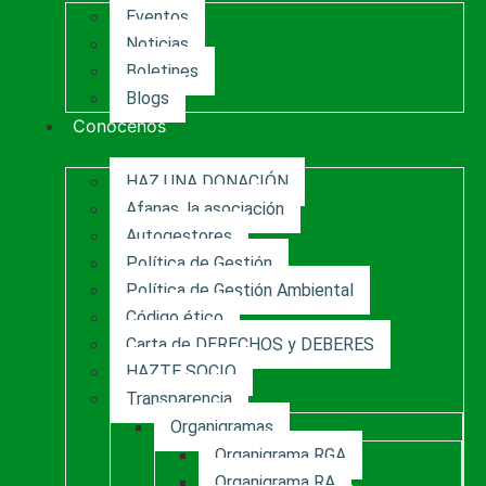
Eventos
Noticias
Boletines
Blogs
Conócenos
HAZ UNA DONACIÓN
Afanas, la asociación
Autogestores
Política de Gestión
Política de Gestión Ambiental
Código ético
Carta de DERECHOS y DEBERES
HAZTE SOCIO
Transparencia
Organigramas
Organigrama RGA
Organigrama RA