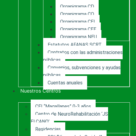
Organigrama CD
Organigrama CO
Organigrama CEI
Organigrama CEE
Organigrama NEU
Estatutos AFANAS SCRT
Contratos con las administraciones
públicas
Convenios, subvenciones y ayudas
públicas
Cuentas anuales
Nuestros Centros
CEI “Magallanes” 0-3 años
Centro de NeuroRehabilitación ‘JS
ELCANO’
Residencias