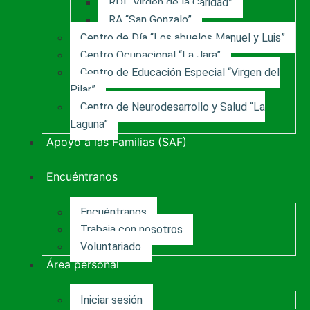
RDI “Virgen de la Caridad”
RA “San Gonzalo”
Centro de Día “Los abuelos Manuel y Luis”
Centro Ocupacional “La Jara”
Centro de Educación Especial “Virgen del
Pilar”
Centro de Neurodesarrollo y Salud “La
Laguna”
Apoyo a las Familias (SAF)
Encuéntranos
Encuéntranos
Trabaja con nosotros
Voluntariado
Área personal
Iniciar sesión